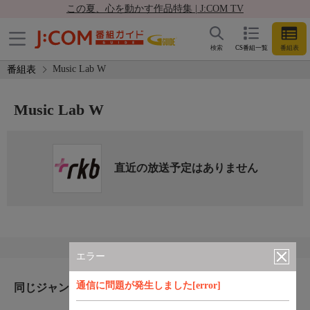
この夏、心を動かす作品特集 | J:COM TV
検索
CS番組一覧
番組表
Music Lab W
番組表
Music Lab W
直近の放送予定はありません
エラー
通信に問題が発生しました[error]
同じジャンルのおすすめ番組