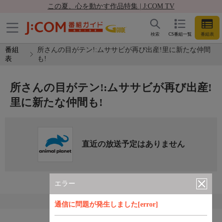
この夏、心を動かす作品特集 | J:COM TV
検索
CS番組一覧
番組表
番組
所さんの目がテン!:ムササビが再び出産!里に新たな仲間
表
も!
所さんの目がテン!:ムササビが再び出産!
里に新たな仲間も!
直近の放送予定はありません
エラー
通信に問題が発生しました[error]