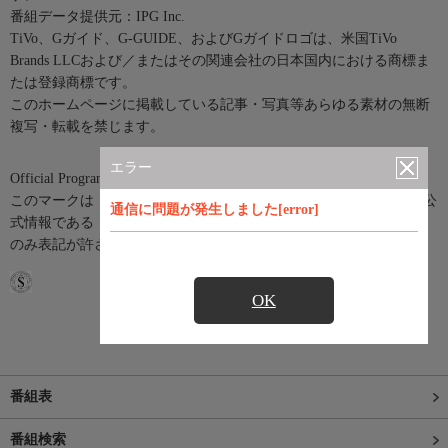
番組データ提供元：IPG Inc.
TiVo、Gガイド、G-GUIDE、およびGガイドロゴは、米国TiVo
Brands LLCおよび／またはその関連会社の日本国内における商標ま
たは登録商標です。
このホームページに掲載している記事・写真等あらゆる素材の無断
複写・転載を禁じます。
エラー
Official Program Data Mark（公式番組情報マーク）
このマークは「Official Program Data Mark」といい、テレビ番組の公
通信に問題が発生しました[error]
式情報である「SI(Service Information)情報」を利用したサービスに
のみ表記が許されているマークです。
OK
番組表
番組検索