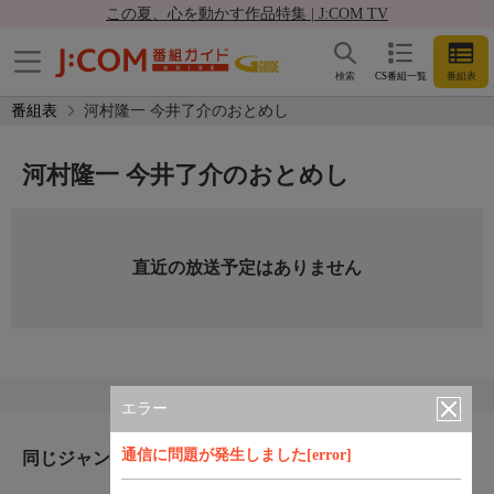
この夏、心を動かす作品特集 | J:COM TV
検索
CS番組一覧
番組表
番組表
河村隆一 今井了介のおとめし
河村隆一 今井了介のおとめし
直近の放送予定はありません
エラー
通信に問題が発生しました[error]
同じジャンルのおすすめ番組