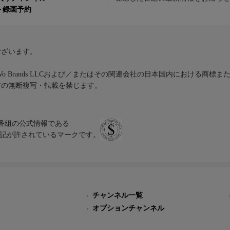
ト録画予約
ございます。
iVo Brands LLCおよび／またはその関連会社の日本国内における商標
材の無断複写・転載を禁じます。
、テレビ番組の公式情報である
スにのみ表記が許されているマークです。
チャンネル一覧
オプションチャンネル