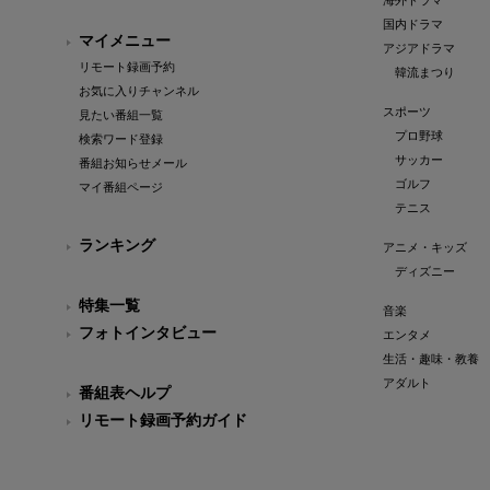
海外ドラマ
国内ドラマ
マイメニュー
アジアドラマ
リモート録画予約
韓流まつり
お気に入りチャンネル
スポーツ
見たい番組一覧
プロ野球
検索ワード登録
サッカー
番組お知らせメール
ゴルフ
マイ番組ページ
テニス
ランキング
アニメ・キッズ
ディズニー
特集一覧
音楽
フォトインタビュー
エンタメ
生活・趣味・教養
アダルト
番組表ヘルプ
リモート録画予約ガイド