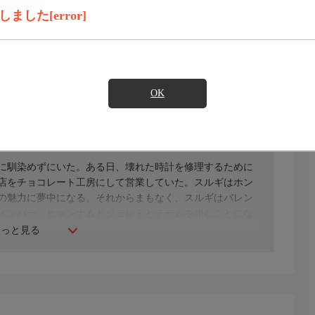
録画予約
見たい
した[error]
)のご契約が必要となります。
OK
ソン・ジホほか
に馴染めずにいた。ある日、壊れた時計を修理するために
店をチョコレート工房にして営業していた。スルギはホン
の魅力に夢中になる。それからまもなく、スルギはバレン
メンバー、ヒョンナムとジェレミとチームを組むことにな
もっと見る