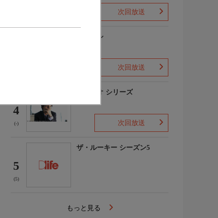
次回放送
(1)
下山メシ
3
次回放送
(-)
ガリレオ シリーズ
4
次回放送
(-)
ザ・ルーキー シーズン5
5
(5)
もっと見る