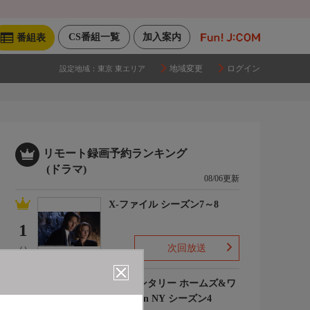
CS番組一覧
加入案内
番組表
地域変更
ログイン
設定地域：
東京 東エリア
リモート録画予約ランキング
(ドラマ)
08/06更新
X-ファイル シーズン7～8
1
次回放送
(-)
エレメンタリー ホームズ&ワ
トソン in NY シーズン4
2