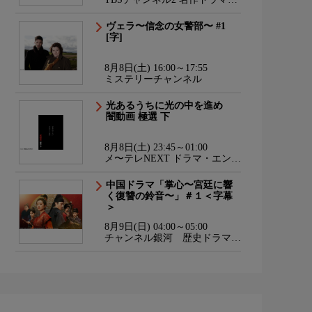
スポーツ・アニメ
ヴェラ〜信念の女警部〜 #1
[字]
8月8日(土) 16:00～17:55
ミステリーチャンネル
光あるうちに光の中を進め
闇動画 極選 下
8月8日(土) 23:45～01:00
メ〜テレNEXT ドラマ・エンタ
メ・ダンス
中国ドラマ「掌心〜宮廷に響
く復讐の鈴音〜」＃１＜字幕
＞
8月9日(日) 04:00～05:00
チャンネル銀河 歴史ドラマ・
サスペンス・日本のうた