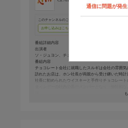
Ch.761
KNTV
通信に問題が発生しま
このチャンネルのご視聴には、オプションチャンネル(有料
お申し込みはこちら
ご利用料金はこちら
番組詳細内容
出演者
ソ・ジュヨン、チェ・ウォニョン、コン・ソンハ、
番組内容
チョコレート会社に就職したスルギは会社の雰囲気
訪れたお店は、ホン社長が両親から受け継いだ時計
社長に勧められたウイスキーと手作りチョコレート
タインデーの社内公募のメンバーとなり、個性的な
り…。