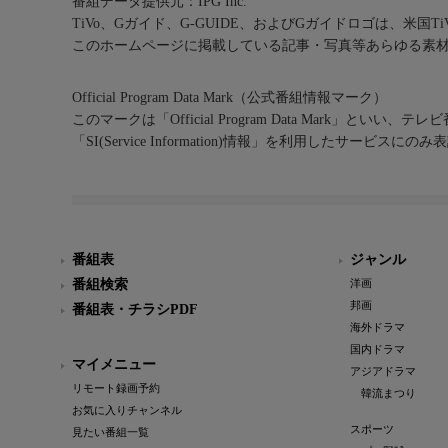
番組データ提供元：IPG Inc.
TiVo、Gガイド、G-GUIDE、およびGガイドロゴは、米国T
このホームページに掲載している記事・写真等あらゆる素
Official Program Data Mark（公式番組情報マーク）
このマークは「Official Program Data Mark」といい
「SI(Service Information)情報」を利用したサービ
番組表
ジャンル
番組検索
洋画
邦画
番組表・チラシPDF
海外ドラマ
国内ドラマ
マイメニュー
アジアドラマ
リモート録画予約
韓流まつり
お気に入りチャンネル
スポーツ
見たい番組一覧