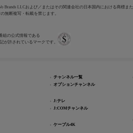
iVo Brands LLCおよび／またはその関連会社の日本国内における商標
材の無断複写・転載を禁じます。
、テレビ番組の公式情報である
スにのみ表記が許されているマークです。
チャンネル一覧
オプションチャンネル
J:テレ
J:COMチャンネル
ケーブル4K