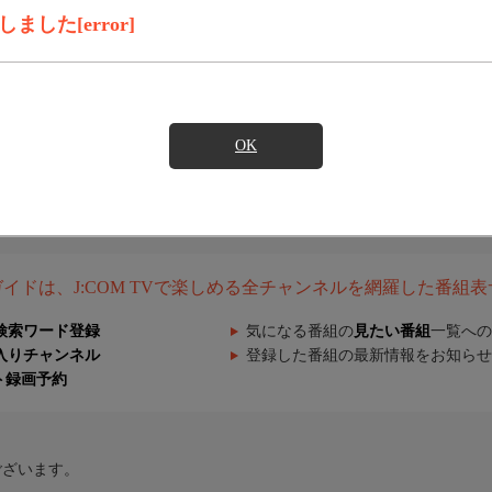
した[error]
OK
組ガイドは、J:COM TVで楽しめる全チャンネルを網羅した番組
検索ワード登録
気になる番組の
見たい番組
一覧への
入りチャンネル
登録した番組の最新情報をお知らせ
ト録画予約
ございます。