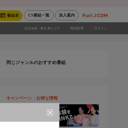
CS番組一覧
加入案内
番組表
地域変更
ログイン
設定地域：
東京 東エリア
同じジャンルのおすすめ番組
キャンペーン・お得な情報