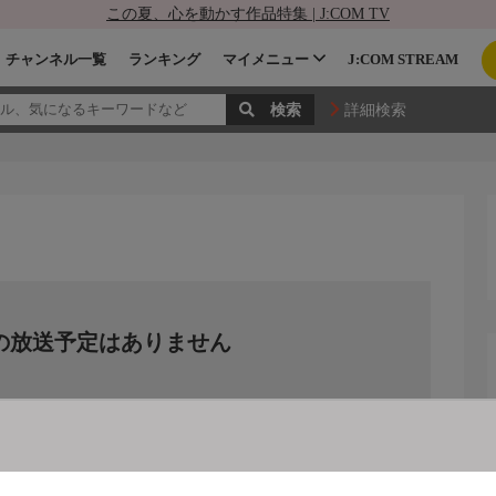
この夏、心を動かす作品特集 | J:COM TV
チャンネル一覧
ランキング
マイメニュー
J:COM STREAM
詳細検索
の放送予定はありません