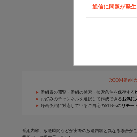
通信に問題が発生しま
J:COM番
番組表の閲覧・番組の検索・検索条件を保存する
お好みのチャンネルを選択して作成できる
お気に
録画予約に対応しているご自宅のSTBへの
リモー
番組内容、放送時間などが実際の放送内容と異なる場合が