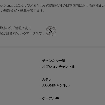
iVo Brands LLCおよび／またはその関連会社の日本国内における商標
材の無断複写・転載を禁じます。
、テレビ番組の公式情報である
スにのみ表記が許されているマークです。
チャンネル一覧
オプションチャンネル
J:テレ
J:COMチャンネル
ケーブル4K