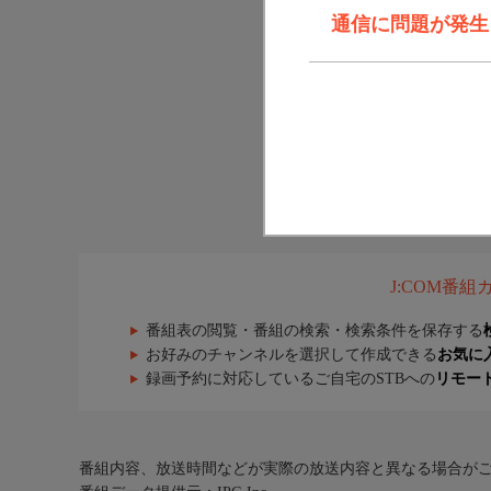
通信に問題が発生しま
J:COM番
番組表の閲覧・番組の検索・検索条件を保存する
お好みのチャンネルを選択して作成できる
お気に
録画予約に対応しているご自宅のSTBへの
リモー
番組内容、放送時間などが実際の放送内容と異なる場合が