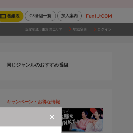
CS番組一覧
加入案内
番組表
地域変更
ログイン
設定地域：
東京 東エリア
同じジャンルのおすすめ番組
キャンペーン・お得な情報