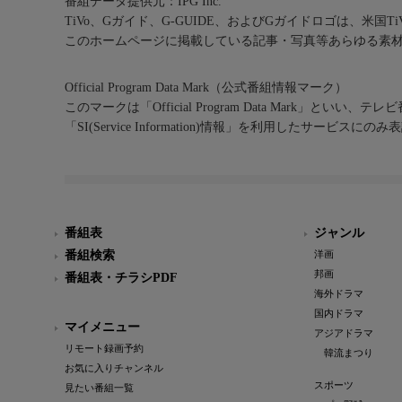
番組データ提供元：IPG Inc.
TiVo、Gガイド、G-GUIDE、およびGガイドロゴは、米国T
このホームページに掲載している記事・写真等あらゆる素
Official Program Data Mark（公式番組情報マーク）
このマークは「Official Program Data Mark」といい
「SI(Service Information)情報」を利用したサービ
番組表
ジャンル
番組検索
洋画
邦画
番組表・チラシPDF
海外ドラマ
国内ドラマ
マイメニュー
アジアドラマ
リモート録画予約
韓流まつり
お気に入りチャンネル
スポーツ
見たい番組一覧