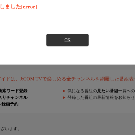
した[error]
OK
組ガイドは、J:COM TVで楽しめる全チャンネルを網羅した番組
検索ワード登録
気になる番組の
見たい番組
一覧への
入りチャンネル
登録した番組の最新情報をお知らせ
ト録画予約
ございます。