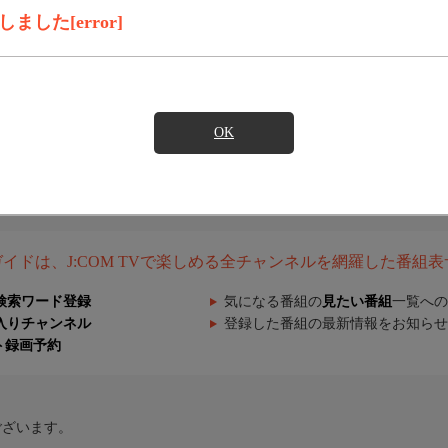
した[error]
OK
組ガイドは、J:COM TVで楽しめる全チャンネルを網羅した番組
検索ワード登録
気になる番組の
見たい番組
一覧への
入りチャンネル
登録した番組の最新情報をお知らせ
ト録画予約
ございます。