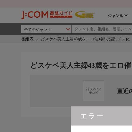
ジャンル
番組表
どスケベ美人主婦43歳をエロ催●術で淫乱メス化
どスケベ美人主婦43歳をエロ催
直近
エラー