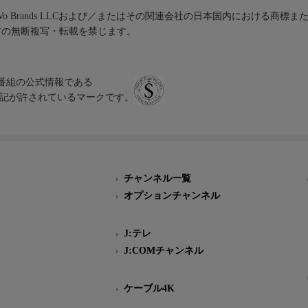
iVo Brands LLCおよび／またはその関連会社の日本国内における商標
材の無断複写・転載を禁じます。
、テレビ番組の公式情報である
スにのみ表記が許されているマークです。
チャンネル一覧
オプションチャンネル
J:テレ
J:COMチャンネル
ケーブル4K