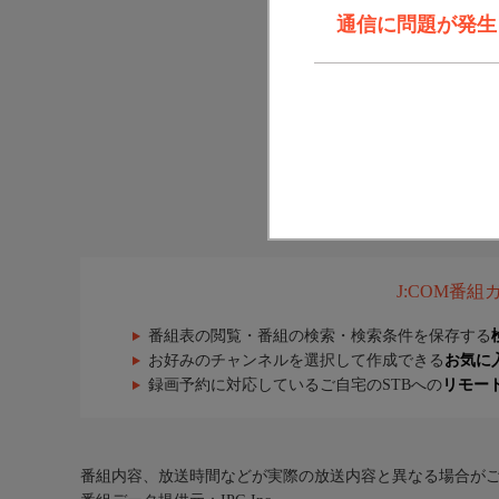
通信に問題が発生しま
J:COM番
番組表の閲覧・番組の検索・検索条件を保存する
お好みのチャンネルを選択して作成できる
お気に
録画予約に対応しているご自宅のSTBへの
リモー
番組内容、放送時間などが実際の放送内容と異なる場合が