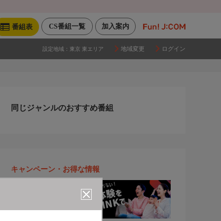
CS番組一覧
加入案内
番組表
地域変更
ログイン
設定地域：
東京 東エリア
同じジャンルのおすすめ番組
キャンペーン・お得な情報