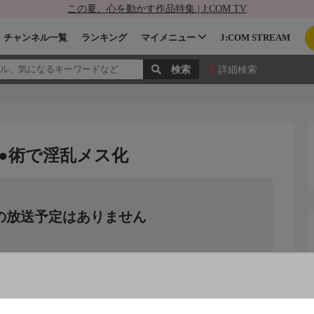
この夏、心を動かす作品特集 | J:COM TV
チャンネル一覧
ランキング
マイメニュー
J:COM STREAM
詳細検索
●術で淫乱メス化
の放送予定はありません