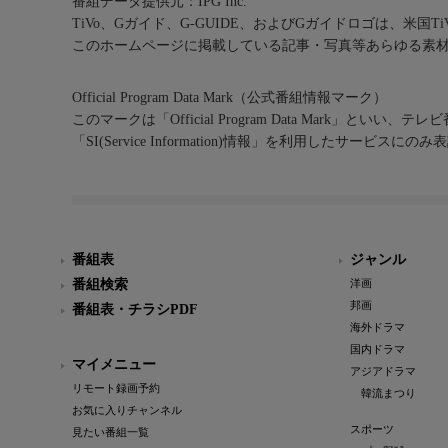
番組データ提供元：IPG Inc.
TiVo、Gガイド、G-GUIDE、およびGガイドロゴは、米国T
このホームページに掲載している記事・写真等あらゆる素
Official Program Data Mark（公式番組情報マーク）
このマークは「Official Program Data Mark」といい
「SI(Service Information)情報」を利用したサービ
番組表
ジャンル
番組検索
洋画
邦画
番組表・チラシPDF
海外ドラマ
国内ドラマ
マイメニュー
アジアドラマ
リモート録画予約
韓流まつり
お気に入りチャンネル
スポーツ
見たい番組一覧