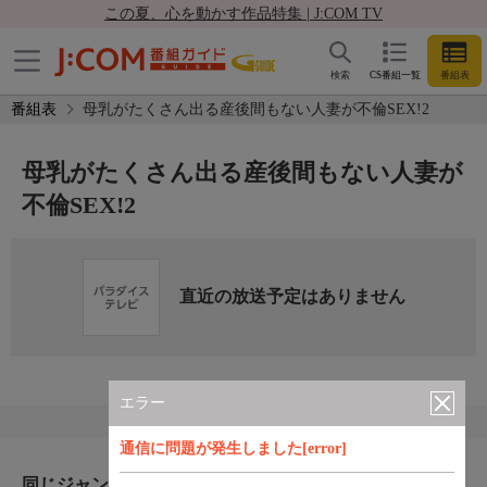
この夏、心を動かす作品特集 | J:COM TV
検索
CS番組一覧
番組表
番組表
母乳がたくさん出る産後間もない人妻が不倫SEX!2
母乳がたくさん出る産後間もない人妻が
不倫SEX!2
直近の放送予定はありません
エラー
通信に問題が発生しました[error]
同じジャンルのおすすめ番組