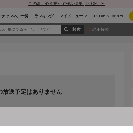
この夏、心を動かす作品特集 | J:COM TV
チャンネル一覧
ランキング
マイメニュー
J:COM STREAM
詳細検索
の放送予定はありません