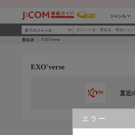
ジャンル
EXO'verse
番組表
EXO'verse
直近
エラー