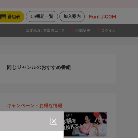
CS番組一覧
加入案内
番組表
地域変更
ログイン
設定地域：
東京 東エリア
同じジャンルのおすすめ番組
キャンペーン・お得な情報