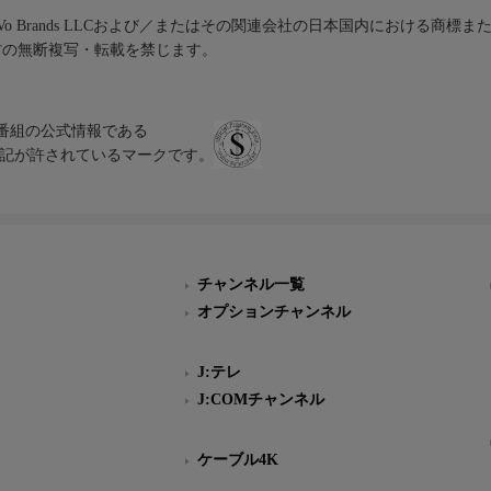
iVo Brands LLCおよび／またはその関連会社の日本国内における商標
材の無断複写・転載を禁じます。
、テレビ番組の公式情報である
スにのみ表記が許されているマークです。
チャンネル一覧
オプションチャンネル
J:テレ
J:COMチャンネル
ケーブル4K