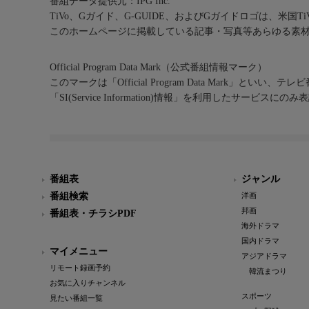
番組データ提供元：IPG Inc.
TiVo、Gガイド、G-GUIDE、およびGガイドロゴは、米国T
このホームページに掲載している記事・写真等あらゆる素
Official Program Data Mark（公式番組情報マーク）
このマークは「Official Program Data Mark」といい
「SI(Service Information)情報」を利用したサービ
番組表
ジャンル
番組検索
洋画
邦画
番組表・チラシPDF
海外ドラマ
国内ドラマ
マイメニュー
アジアドラマ
リモート録画予約
韓流まつり
お気に入りチャンネル
スポーツ
見たい番組一覧