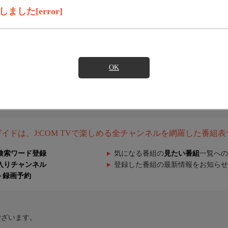
した[error]
OK
組ガイドは、J:COM TVで楽しめる全チャンネルを網羅した番組
検索ワード登録
気になる番組の
見たい番組
一覧への
入りチャンネル
登録した番組の最新情報をお知らせ
ト録画予約
ございます。