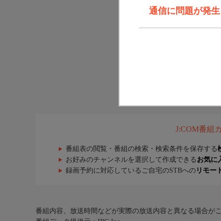
通信に問題が発生しま
J:COM番
番組表の閲覧・番組の検索・検索条件を保存する
お好みのチャンネルを選択して作成できる
お気に
録画予約に対応しているご自宅のSTBへの
リモー
番組内容、放送時間などが実際の放送内容と異なる場合が