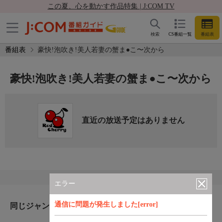
この夏、心を動かす作品特集 | J:COM TV
検索
CS番組一覧
番組表
番組表
豪快!泡吹き!美人若妻の蟹ま●こ〜次から
豪快!泡吹き!美人若妻の蟹ま●こ〜次から
直近の放送予定はありません
エラー
通信に問題が発生しました[error]
同じジャンルのおすすめ番組