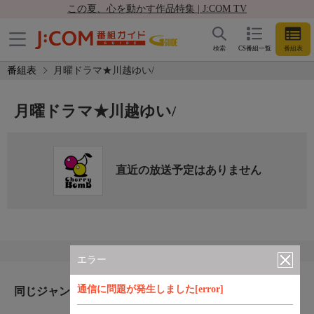
この夏、心を動かす作品特集 | J:COM TV
検索
CS番組一覧
番組表
番組表
月曜ドラマ★川越ゆい/
月曜ドラマ★川越ゆい/
直近の放送予定はありません
エラー
通信に問題が発生しました[error]
同じジャンルのおすすめ番組