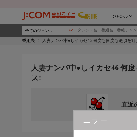
ジャンル
番組表
人妻ナンパ中●しイカセ46 何度も何度も絶頂を迎
人妻ナンパ中●しイカセ46 何
ス!
直近
エラー