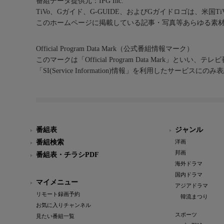
番組データ提供元：IPG Inc.
TiVo、Gガイド、G-GUIDE、およびGガイドロゴは、米国T
このホームページに掲載している記事・写真等あらゆる素
Official Program Data Mark（公式番組情報マーク）
このマークは「Official Program Data Mark」といい
「SI(Service Information)情報」を利用したサービ
番組表
ジャンル
番組検索
洋画
邦画
番組表・チラシPDF
海外ドラマ
国内ドラマ
マイメニュー
アジアドラマ
リモート録画予約
韓流まつり
お気に入りチャンネル
スポーツ
見たい番組一覧