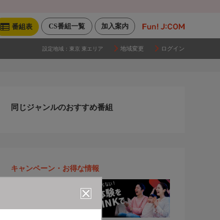
CS番組一覧
加入案内
番組表
地域変更
ログイン
設定地域：
東京 東エリア
同じジャンルのおすすめ番組
キャンペーン・お得な情報