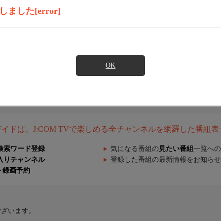
した[error]
OK
組ガイドは、J:COM TVで楽しめる全チャンネルを網羅した番組
検索ワード登録
気になる番組の
見たい番組
一覧への
入りチャンネル
登録した番組の最新情報をお知らせ
ト録画予約
ございます。