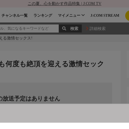
この夏、心を動かす作品特集 | J:COM TV
チャンネル一覧
ランキング
マイメニュー
J:COM STREAM
詳細検索
える激情セックス!
度も何度も絶頂を迎える激情セック
の放送予定はありません