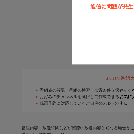
通信に問題が発生しま
J:COM番
番組表の閲覧・番組の検索・検索条件を保存する
お好みのチャンネルを選択して作成できる
お気に
録画予約に対応しているご自宅のSTBへの
リモー
番組内容、放送時間などが実際の放送内容と異なる場合が