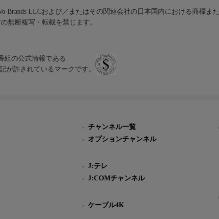
iVo Brands LLCおよび／またはその関連会社の日本国内における商標
材の無断複写・転載を禁じます。
、テレビ番組の公式情報である
スにのみ表記が許されているマークです。
チャンネル一覧
オプションチャンネル
J:テレ
J:COMチャンネル
ケーブル4K