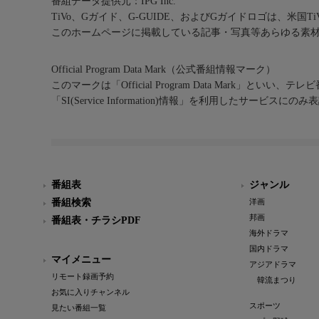
番組データ提供元：IPG Inc.
TiVo、Gガイド、G-GUIDE、およびGガイドロゴは、米国T
このホームページに掲載している記事・写真等あらゆる素
Official Program Data Mark（公式番組情報マーク）
このマークは「Official Program Data Mark」といい
「SI(Service Information)情報」を利用したサービ
番組表
ジャンル
番組検索
洋画
邦画
番組表・チラシPDF
海外ドラマ
国内ドラマ
マイメニュー
アジアドラマ
リモート録画予約
韓流まつり
お気に入りチャンネル
スポーツ
見たい番組一覧