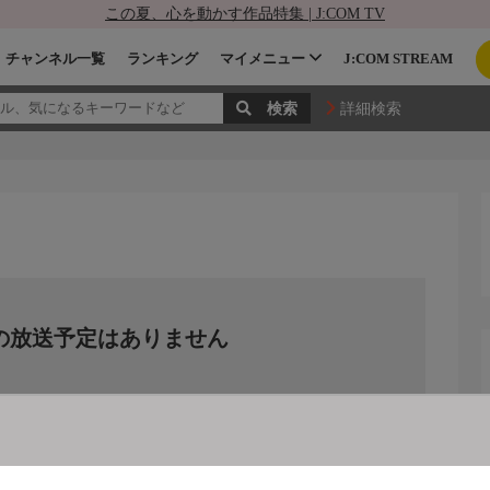
この夏、心を動かす作品特集 | J:COM TV
チャンネル一覧
ランキング
マイメニュー
J:COM STREAM
詳細検索
の放送予定はありません