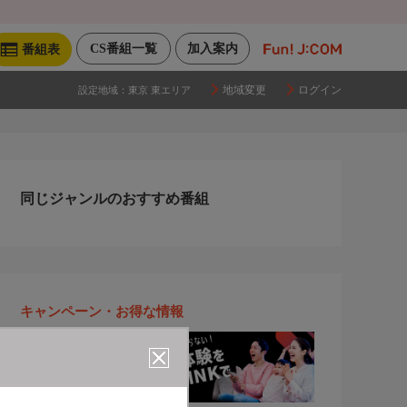
CS番組一覧
加入案内
番組表
地域変更
ログイン
設定地域：
東京 東エリア
同じジャンルのおすすめ番組
キャンペーン・お得な情報