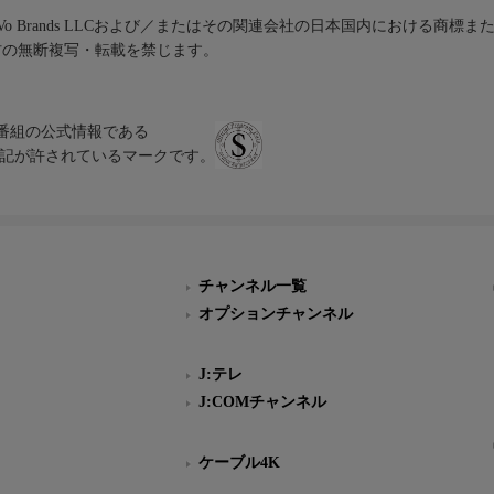
iVo Brands LLCおよび／またはその関連会社の日本国内における商標
材の無断複写・転載を禁じます。
、テレビ番組の公式情報である
スにのみ表記が許されているマークです。
チャンネル一覧
オプションチャンネル
J:テレ
J:COMチャンネル
ケーブル4K