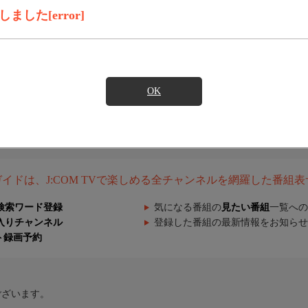
した[error]
OK
組ガイドは、J:COM TVで楽しめる全チャンネルを網羅した番組
検索ワード登録
気になる番組の
見たい番組
一覧への
入りチャンネル
登録した番組の最新情報をお知らせ
ト録画予約
ございます。