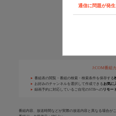
通信に問題が発生しま
J:COM番
番組表の閲覧・番組の検索・検索条件を保存する
お好みのチャンネルを選択して作成できる
お気に
録画予約に対応しているご自宅のSTBへの
リモー
番組内容、放送時間などが実際の放送内容と異なる場合が