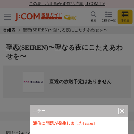
この夏、心を動かす作品特集 | J:COM TV
検索
CS番組一覧
番組表
番組表
聖恋(SEIREN)〜聖なる夜にこたえあわせを〜
聖恋(SEIREN)〜聖なる夜にこたえあわ
せを〜
直近の放送予定はありません
エラー
通信に問題が発生しました[error]
同じジャンルのおすすめ番組