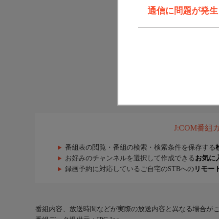
通信に問題が発生しま
J:COM番
番組表の閲覧・番組の検索・検索条件を保存する
お好みのチャンネルを選択して作成できる
お気に
録画予約に対応しているご自宅のSTBへの
リモー
番組内容、放送時間などが実際の放送内容と異なる場合が