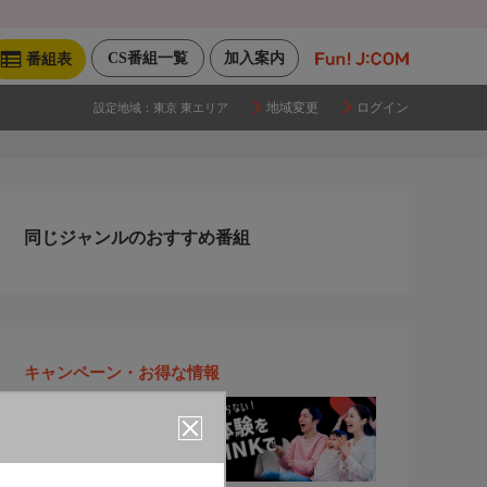
CS番組一覧
加入案内
番組表
地域変更
ログイン
設定地域：
東京 東エリア
同じジャンルのおすすめ番組
キャンペーン・お得な情報