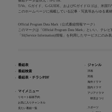
番組データ提供元：IPG Inc.
TiVo、Gガイド、G-GUIDE、およびGガイドロゴは、米国T
このホームページに掲載している記事・写真等あらゆる素
Official Program Data Mark（公式番組情報マーク）
このマークは「Official Program Data Mark」といい
「SI(Service Information)情報」を利用したサービ
番組表
ジャンル
番組検索
洋画
邦画
番組表・チラシPDF
海外ドラマ
国内ドラマ
マイメニュー
アジアドラマ
リモート録画予約
韓流まつり
お気に入りチャンネル
スポーツ
見たい番組一覧