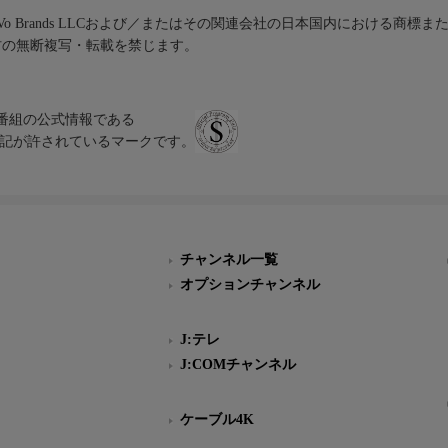
iVo Brands LLCおよび／またはその関連会社の日本国内における商標
材の無断複写・転載を禁じます。
、テレビ番組の公式情報である
スにのみ表記が許されているマークです。
チャンネル一覧
オプションチャンネル
J:テレ
J:COMチャンネル
ケーブル4K