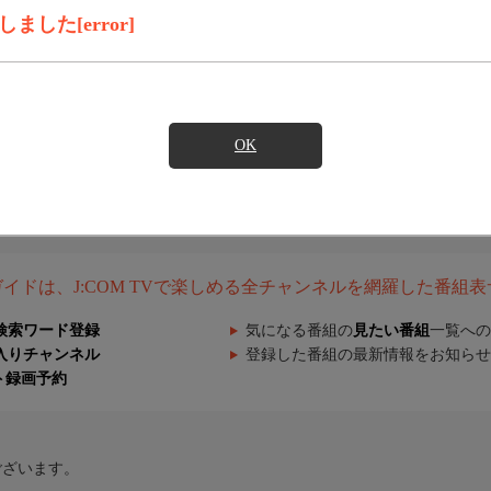
した[error]
OK
組ガイドは、J:COM TVで楽しめる全チャンネルを網羅した番組
検索ワード登録
気になる番組の
見たい番組
一覧への
入りチャンネル
登録した番組の最新情報をお知らせ
ト録画予約
ございます。