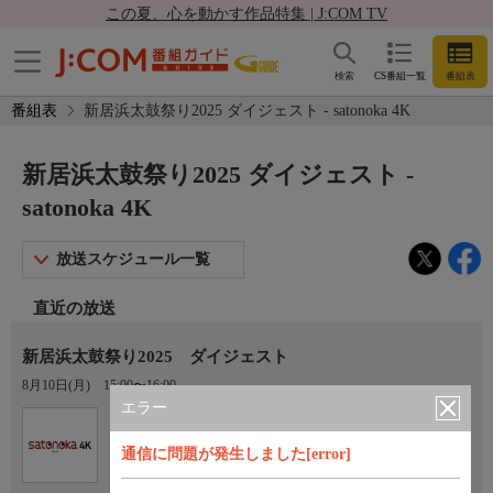
この夏、心を動かす作品特集 | J:COM TV
検索
CS番組一覧
番組表
番組表
新居浜太鼓祭り2025 ダイジェスト - satonoka 4K
新居浜太鼓祭り2025 ダイジェスト -
satonoka 4K
放送スケジュール一覧
直近の放送
新居浜太鼓祭り2025 ダイジェスト
8月10日(月)
15:00〜16:00
エラー
Ch.420
satonoka 4K
通信に問題が発生しました[error]