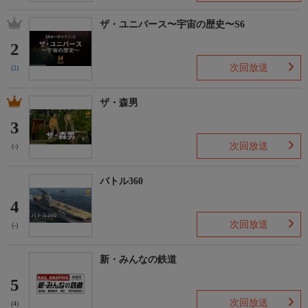
ザ・ユニバース〜宇宙の歴史〜S6
2
次回放送
(2)
ザ・森男
3
次回放送
(-)
バトル360
4
次回放送
(-)
新・みんなの鉄道
5
次回放送
(4)