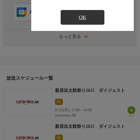
カレンダー登録
アプリ視聴
放送前
OK
番組詳細内容
もっと見る
四国三大祭りとしても知られる「新居浜太鼓祭り」。およそ3ト
ンにもなる太鼓台を一斉に差し上げる様は圧巻。愛媛県新居浜市
が誇る太鼓祭りを是非ご覧ください
放送スケジュール一覧
新居浜太鼓祭り2025 ダイジェスト
4K
8/10(月)
15:00～16:00
satonoka 4K
新居浜太鼓祭り2025 ダイジェスト
4K