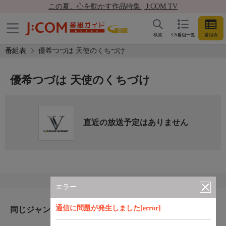
この夏、心を動かす作品特集 | J:COM TV
検索
CS番組一覧
番組表
番組表
優希つづは 天使のくちづけ
優希つづは 天使のくちづけ
直近の放送予定はありません
エラー
通信に問題が発生しました[error]
同じジャンルのおすすめ番組