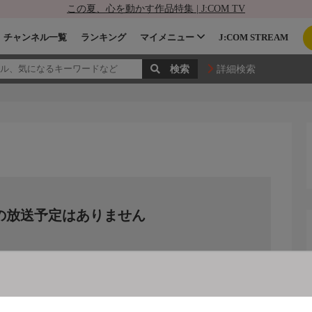
この夏、心を動かす作品特集 | J:COM TV
チャンネル一覧
ランキング
マイメニュー
J:COM STREAM
詳細検索
の放送予定はありません