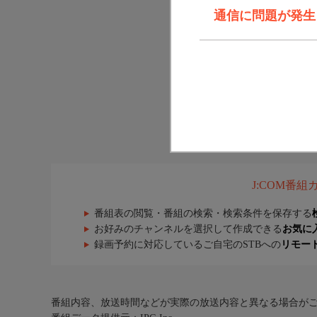
通信に問題が発生しま
J:COM番
番組表の閲覧・番組の検索・検索条件を保存する
お好みのチャンネルを選択して作成できる
お気に
録画予約に対応しているご自宅のSTBへの
リモー
番組内容、放送時間などが実際の放送内容と異なる場合が