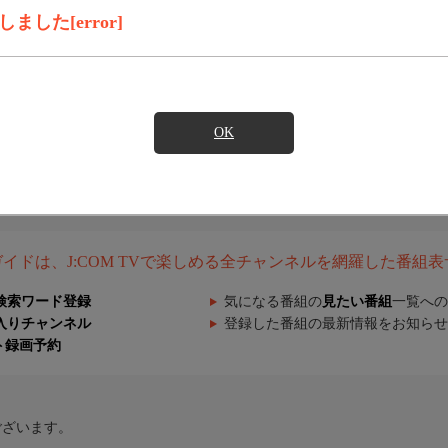
した[error]
OK
組ガイドは、J:COM TVで楽しめる全チャンネルを網羅した番組
検索ワード登録
気になる番組の
見たい番組
一覧への
入りチャンネル
登録した番組の最新情報をお知らせ
ト録画予約
ございます。