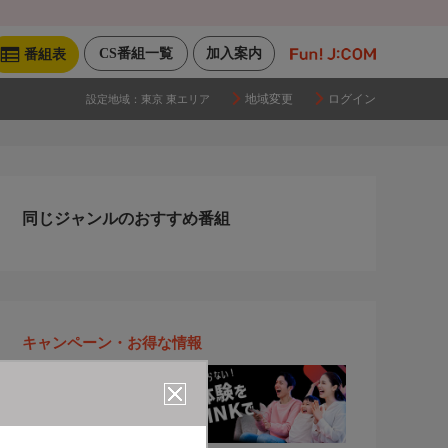
CS番組一覧
加入案内
番組表
地域変更
ログイン
設定地域：
東京 東エリア
同じジャンルのおすすめ番組
キャンペーン・お得な情報