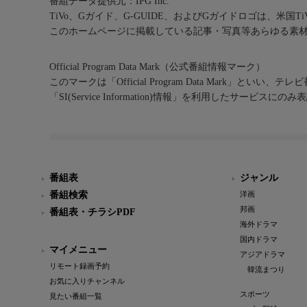
番組データ提供元：IPG Inc.
TiVo、Gガイド、G-GUIDE、およびGガイドロゴは、米国T
このホームページに掲載している記事・写真等あらゆる素
Official Program Data Mark（公式番組情報マーク）
このマークは「Official Program Data Mark」といい
「SI(Service Information)情報」を利用したサービ
番組表
ジャンル
番組検索
洋画
邦画
番組表・チラシPDF
海外ドラマ
国内ドラマ
マイメニュー
アジアドラマ
リモート録画予約
韓流まつり
お気に入りチャンネル
スポーツ
見たい番組一覧