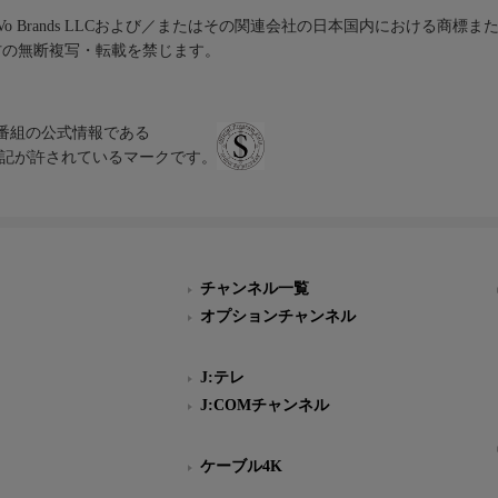
iVo Brands LLCおよび／またはその関連会社の日本国内における商標
材の無断複写・転載を禁じます。
、テレビ番組の公式情報である
スにのみ表記が許されているマークです。
チャンネル一覧
オプションチャンネル
J:テレ
J:COMチャンネル
ケーブル4K