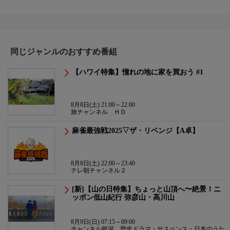
同じジャンルのおすすめ番組
【ハワイ特集】憧れの地に家を買おう #1
8月8日(土) 21:00～22:00
旅チャンネル ＨＤ
麻雀最強戦2025▽ザ・リベンジ【A卓】
8月8日(土) 22:00～23:40
テレ朝チャンネル２
[新]【山の日特集】ちょっと山頂へ〜絶景！ニ
ッポン低山紀行 弥彦山・高川山
8月9日(日) 07:15～09:00
チャンネル銀河 歴史ドラマ・サスペンス・日本のうた