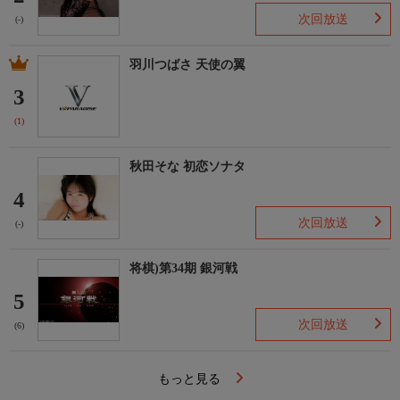
次回放送
(-)
羽川つばさ 天使の翼
3
(1)
秋田そな 初恋ソナタ
4
次回放送
(-)
将棋)第34期 銀河戦
5
次回放送
(6)
もっと見る