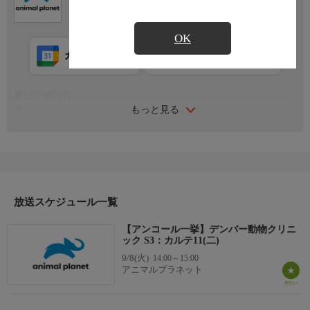
OK
カレンダー登録
アプリ視聴
放送前
番組詳細内容
もっと見る
番組詳細
今回も様々な動物が病院に運ばれてくる。ドーベルマンの脇にで
きた大きな腫瘤を切除するため、ジェフ先生は難しい手術を行
う。べイヤー先生は息苦しそうにしている10歳のオカメインコを
診察する。一方、ドン先生はヒジを骨折した、やんちゃな子犬を
治療する。
放送スケジュール一覧
【アンコール一挙】デンバー動物クリニ
ック S3：カルテ11(二)
9/8(火)
14:00～15:00
アニマルプラネット