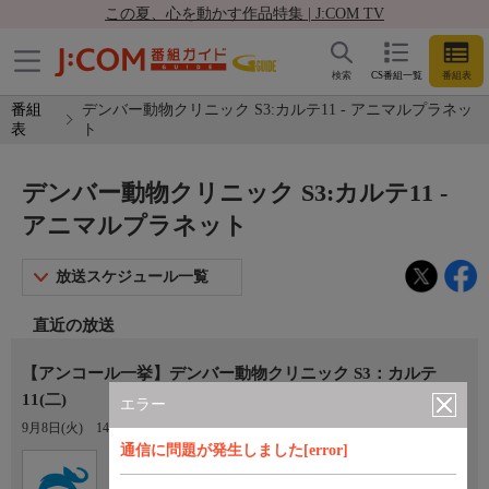
この夏、心を動かす作品特集 | J:COM TV
検索
CS番組一覧
番組表
番組
デンバー動物クリニック S3:カルテ11 - アニマルプラネッ
表
ト
デンバー動物クリニック S3:カルテ11 -
アニマルプラネット
放送スケジュール一覧
直近の放送
【アンコール一挙】デンバー動物クリニック S3：カルテ
11(二)
エラー
9月8日(火)
14:00〜15:00
通信に問題が発生しました[error]
Ch.653
アニマルプラネット