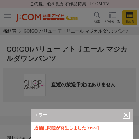
この夏、心を動かす作品特集 | J:COM TV
検索
CS番組一覧
番組表
番組表
GO!GO!バリュー アトリエール マジカルダウンパンツ
GO!GO!バリュー アトリエール マジカ
ルダウンパンツ
直近の放送予定はありません
エラー
通信に問題が発生しました[error]
同じジャンルのおすすめ番組