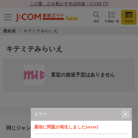
この夏、心を動かす作品特集 | J:COM TV
検索
CS番組一覧
番組表
番組表
キテミテみらいえ
キテミテみらいえ
直近の放送予定はありません
エラー
通信に問題が発生しました[error]
同じジャンルのおすすめ番組