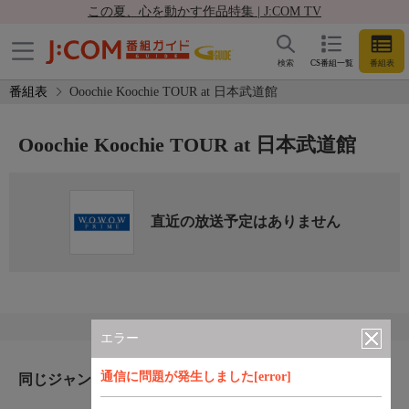
この夏、心を動かす作品特集 | J:COM TV
検索
CS番組一覧
番組表
番組表
Ooochie Koochie TOUR at 日本武道館
Ooochie Koochie TOUR at 日本武道館
直近の放送予定はありません
エラー
通信に問題が発生しました[error]
同じジャンルのおすすめ番組