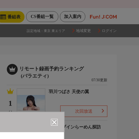
CS番組一覧
加入案内
番組表
地域変更
ログイン
設定地域：
東京 東エリア
リモート録画予約ランキング
(バラエティ)
07/30更新
羽川つばさ 天使の翼
1
次回放送
(-)
ドライブインらーめん探訪
2