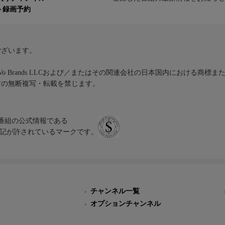
ト録画予約
ございます。
iVo Brands LLCおよび／またはその関連会社の日本国内における商標
材の無断複写・転載を禁じます。
、テレビ番組の公式情報である
スにのみ表記が許されているマークです。
チャンネル一覧
オプションチャンネル