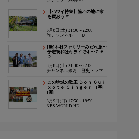
【ハワイ特集】憧れの地に家
を買おう #1
8月8日(土) 21:00～22:00
旅チャンネル ＨＤ
[新]木村ファミリーみだれ旅〜
予定調和はキライです〜２＃
２
8月8日(土) 21:30～22:00
チャンネル銀河 歴史ドラマ・
サスペンス・日本のうた
この地域の歌王 Ｄｏｎ Ｑｕｉ
ｘｏｔｅ Ｓｉｎｇｅｒ [字]
[新]
8月9日(日) 17:50～18:50
KBS WORLD HD