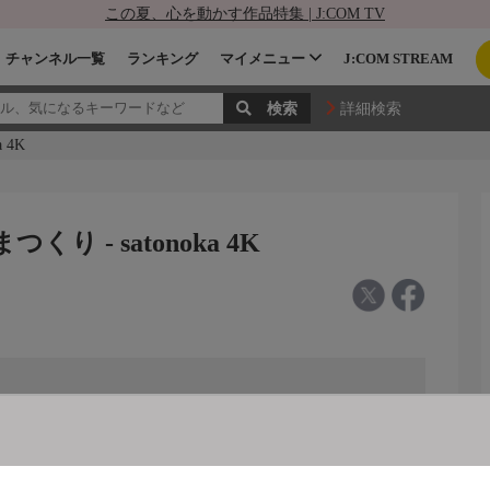
この夏、心を動かす作品特集 | J:COM TV
チャンネル一覧
ランキング
マイメニュー
J:COM STREAM
詳細検索
 4K
 - satonoka 4K