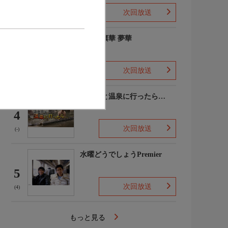
次回放送
(2)
ゆめの凛華 夢華
3
次回放送
(-)
あなたと温泉に行ったら…
4
次回放送
(-)
水曜どうでしょうPremier
5
次回放送
(4)
もっと見る