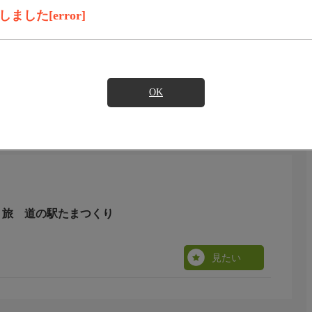
見たい
した[error]
注目されている道の駅！今回は、行方市にある「道の駅た
紹介します
OK
らり旅 道の駅たまつくり
見たい