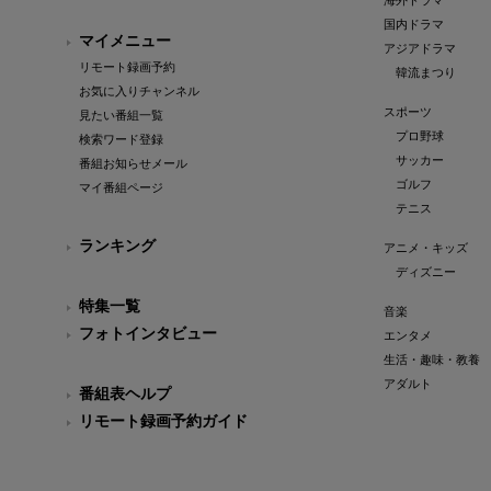
海外ドラマ
国内ドラマ
マイメニュー
アジアドラマ
リモート録画予約
韓流まつり
お気に入りチャンネル
スポーツ
見たい番組一覧
プロ野球
検索ワード登録
サッカー
番組お知らせメール
ゴルフ
マイ番組ページ
テニス
ランキング
アニメ・キッズ
ディズニー
特集一覧
音楽
フォトインタビュー
エンタメ
生活・趣味・教養
アダルト
番組表ヘルプ
リモート録画予約ガイド