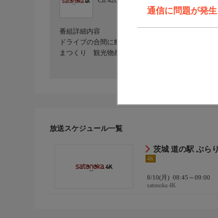
Ch.420
satonoka 4K
通信に問題が発生しま
番組詳細内容
ドライブの合間に癒しを感じられるスポットとして
まつくり 観光物産館こいこい」の人気グルメをご
放送スケジュール一覧
茨城 道の駅 ぶ
4K
8/10(月)
08:45～09:00
satonoka 4K