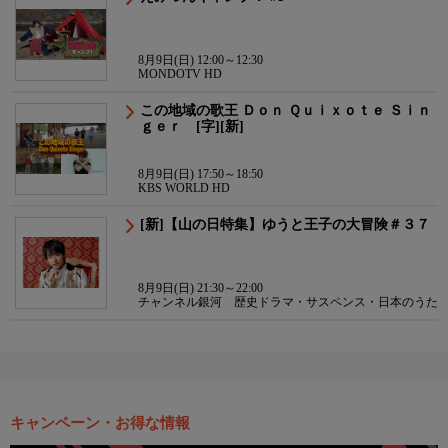
8月9日(日) 12:00～12:30
MONDOTV HD
この地域の歌王 Ｄｏｎ Ｑｕｉｘｏｔｅ Ｓｉｎ
ｇｅｒ [字][新]
8月9日(日) 17:50～18:50
KBS WORLD HD
[新]【山の日特集】ゆうと王子の大冒険＃３７
8月9日(日) 21:30～22:00
チャンネル銀河 歴史ドラマ・サスペンス・日本のうた
キャンペーン・お得な情報