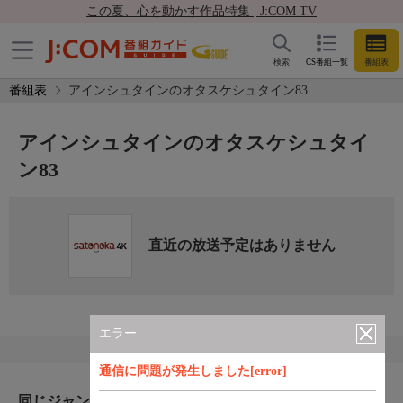
この夏、心を動かす作品特集 | J:COM TV
検索
CS番組一覧
番組表
番組表
アインシュタインのオタスケシュタイン83
アインシュタインのオタスケシュタイ
ン83
直近の放送予定はありません
エラー
通信に問題が発生しました[error]
同じジャンルのおすすめ番組