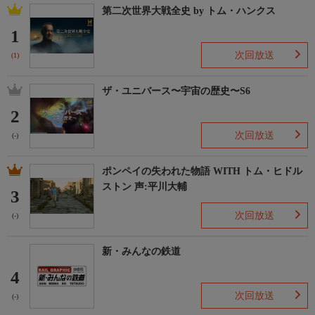
第二次世界大戦全史 by トム・ハンクス
1
次回放送
(1)
ザ・ユニバース〜宇宙の歴史〜S6
2
次回放送
(-)
ポンペイの失われた物語 WITH トム・ヒドル
ストン 声:平川大輔
3
次回放送
(-)
新・みんなの鉄道
4
次回放送
(-)