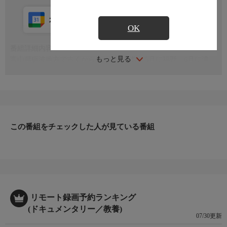
カレンダー登録
アプリ視聴
放送中
OK
番組詳細内容
もっと見る
富山県砺波地方で古くから伝わる夜高祭。5月に福野、6月に津
沢、砺波と庄川で行われ、それぞれの夜高で威勢のいい掛け声と
太鼓の響きとともに行燈が街を練り歩きます
この番組をチェックした人が見ている番組
リモート録画予約ランキング
(ドキュメンタリー／教養)
07/30更新