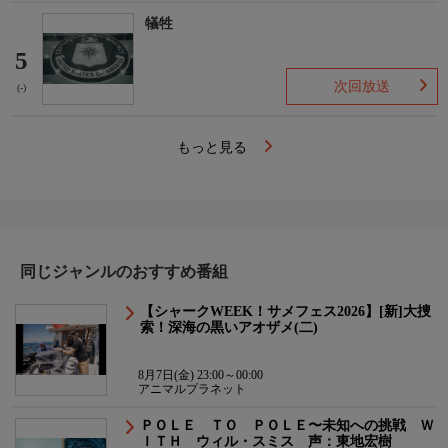
犠牲
5
次回放送
(-)
もっと見る
同じジャンルのおすすめ番組
【シャークWEEK！サメフェス2026】[新]大捜
索！深海の黒いアオザメ(二)
8月7日(金) 23:00～00:00
アニマルプラネット
ＰＯＬＥ ＴＯ ＰＯＬＥ〜未知への挑戦 Ｗ
ＩＴＨ ウィル・スミス 声：東地宏樹