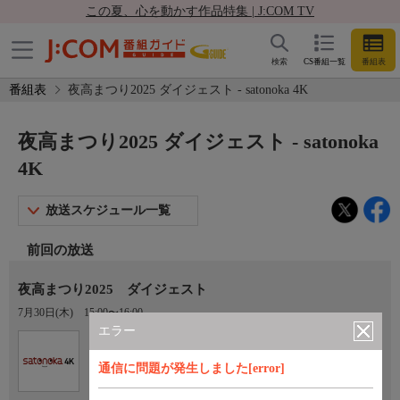
この夏、心を動かす作品特集 | J:COM TV
検索
CS番組一覧
番組表
番組表
夜高まつり2025 ダイジェスト - satonoka 4K
夜高まつり2025 ダイジェスト - satonoka
4K
放送スケジュール一覧
前回の放送
夜高まつり2025 ダイジェスト
7月30日(木)
15:00〜16:00
エラー
Ch.420
satonoka 4K
通信に問題が発生しました[error]