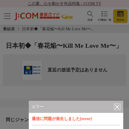
この夏、心を動かす作品特集 | J:COM TV
検索
CS番組一覧
番組表
番組表
日本初◆「春花焔〜Kill Me Love Me〜」
日本初◆「春花焔〜Kill Me Love Me〜」
直近の放送予定はありません
エラー
通信に問題が発生しました[error]
同じジャンルのおすすめ番組