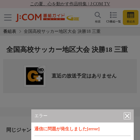
この夏、心を動かす作品特集 | J:COM TV
検索
CS番組一覧
番組表
番組表
全国高校サッカー地区大会 決勝18 三重
全国高校サッカー地区大会 決勝18 三重
直近の放送予定はありません
エラー
通信に問題が発生しました[error]
同じジャンルのおすすめ番組