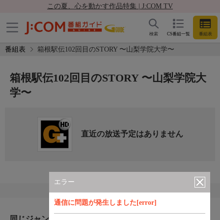
この夏、心を動かす作品特集 | J:COM TV
検索
CS番組一覧
番組表
番組表
箱根駅伝102回目のSTORY 〜山梨学院大学〜
箱根駅伝102回目のSTORY 〜山梨学院大
学〜
直近の放送予定はありません
エラー
通信に問題が発生しました[error]
同じジャンルのおすすめ番組