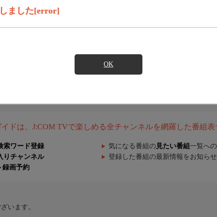
した[error]
OK
組ガイドは、J:COM TVで楽しめる全チャンネルを網羅した番組
検索ワード登録
気になる番組の
見たい番組
一覧への
入りチャンネル
登録した番組の最新情報をお知らせ
ト録画予約
ございます。