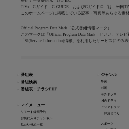
番組データ提供元：IPG Inc.
TiVo、Gガイド、G-GUIDE、およびGガイドロゴは、米国T
このホームページに掲載している記事・写真等あらゆる素
Official Program Data Mark（公式番組情報マーク）
このマークは「Official Program Data Mark」といい
「SI(Service Information)情報」を利用したサービ
番組表
ジャンル
番組検索
洋画
邦画
番組表・チラシPDF
海外ドラマ
国内ドラマ
マイメニュー
アジアドラマ
リモート録画予約
韓流まつり
お気に入りチャンネル
スポーツ
見たい番組一覧