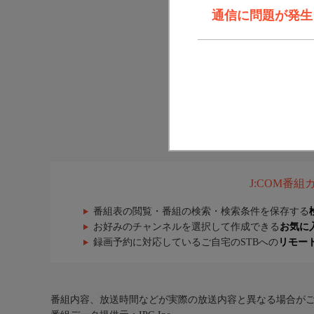
通信に問題が発生しま
J:COM番
番組表の閲覧・番組の検索・検索条件を保存する
お好みのチャンネルを選択して作成できる
お気に
録画予約に対応しているご自宅のSTBへの
リモー
番組内容、放送時間などが実際の放送内容と異なる場合が