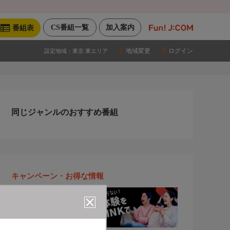
CS番組一覧
加入案内
番組表
地域変更
ログイン
設定地域：
東京 東エリア
同じジャンルのおすすめ番組
キャンペーン・お得な情報