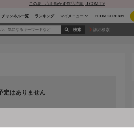
この夏、心を動かす作品特集 | J:COM TV
チャンネル一覧
ランキング
マイメニュー
J:COM STREAM
詳細検索
予定はありません