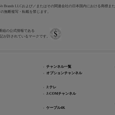
iVo Brands LLCおよび／またはその関連会社の日本国内における商標
材の無断複写・転載を禁じます。
、テレビ番組の公式情報である
スにのみ表記が許されているマークです。
チャンネル一覧
オプションチャンネル
J:テレ
J:COMチャンネル
ケーブル4K