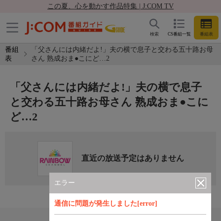
この夏、心を動かす作品特集 | J:COM TV
検索
CS番組一覧
番組表
番組
「父さんには内緒だよ!」夫の横で息子と交わる五十路お母
表
さん 熟成おま●こにど…2
「父さんには内緒だよ!」夫の横で息子
と交わる五十路お母さん 熟成おま●こに
ど…2
直近の放送予定はありません
エラー
通信に問題が発生しました[error]