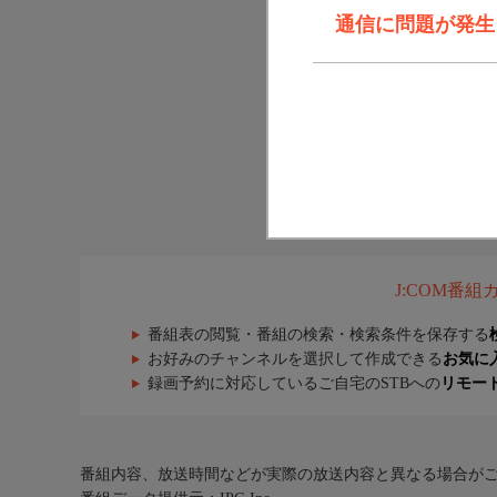
通信に問題が発生しま
J:COM番
番組表の閲覧・番組の検索・検索条件を保存する
お好みのチャンネルを選択して作成できる
お気に
録画予約に対応しているご自宅のSTBへの
リモー
番組内容、放送時間などが実際の放送内容と異なる場合が