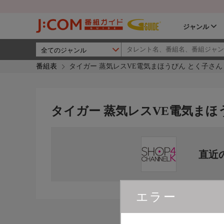
ジャンル
番組表
タイガー 蒸気レスVE電気まほうびん とく子さん
タイガー 蒸気レスVE電気まほ
直近
エラー