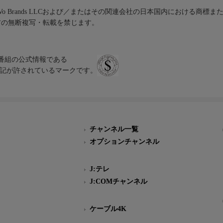
iVo Brands LLCおよび／またはその関連会社の日本国内における商標
材の無断複写・転載を禁じます。
、テレビ番組の公式情報である
スにのみ表記が許されているマークです。
チャンネル一覧
オプションチャンネル
J:テレ
J:COMチャンネル
ケーブル4K