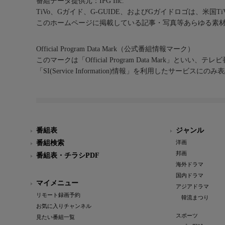
番組データ提供元：IPG Inc.
TiVo、Gガイド、G-GUIDE、およびGガイドロゴは、米国T
このホームページに掲載している記事・写真等あらゆる素
Official Program Data Mark（公式番組情報マーク）
このマークは「Official Program Data Mark」といい
「SI(Service Information)情報」を利用したサービ
番組表
ジャンル
番組検索
洋画
邦画
番組表・チラシPDF
海外ドラマ
国内ドラマ
マイメニュー
アジアドラマ
リモート録画予約
韓流まつり
お気に入りチャンネル
スポーツ
見たい番組一覧