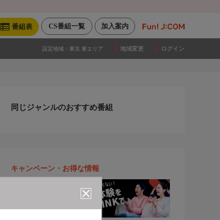
CS番組一覧
加入案内
番組表
地域変更
ログイン
設定地域：
東京 東エリア
同じジャンルのおすすめ番組
キャンペーン・お得な情報