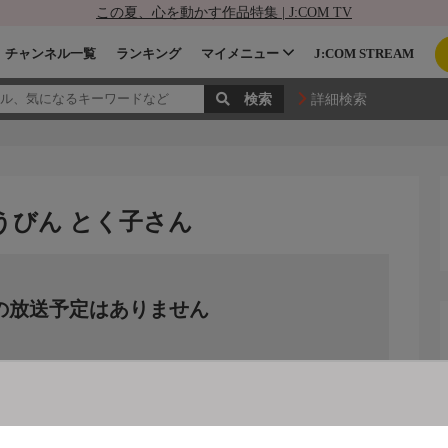
この夏、心を動かす作品特集 | J:COM TV
チャンネル一覧
ランキング
マイメニュー
J:COM STREAM
詳細検索
うびん とく子さん
の放送予定はありません