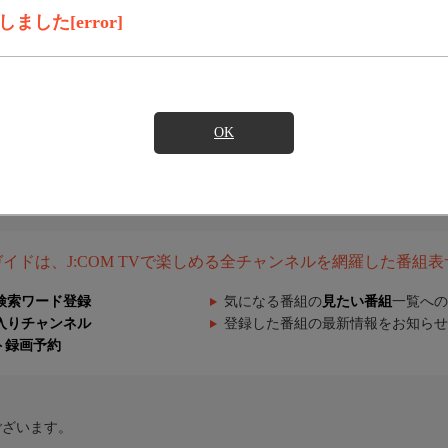
した[error]
OK
組ガイドは、J:COM TVで楽しめる全チャンネルを網羅した番組
検索ワード登録
気になる番組の
見たい番組
一覧への
入りチャンネル
登録した番組の最新情報をお知らせ
ト録画予約
ございます。