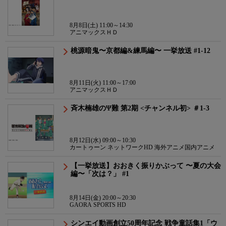
8月8日(土) 11:00～14:30
アニマックスＨＤ
桃源暗鬼〜京都編&練馬編〜 一挙放送 #1-12
8月11日(火) 11:00～17:00
アニマックスＨＤ
斉木楠雄のΨ難 第2期 <チャンネル初> ＃1-3
8月12日(水) 09:00～10:30
カートゥーン ネットワークHD 海外アニメ国内アニメ
【一挙放送】おおきく振りかぶって 〜夏の大会
編〜「次は？」 #1
8月14日(金) 20:00～20:30
GAORA SPORTS HD
シンエイ動画創立50周年記念 戦争童話集1「ウ