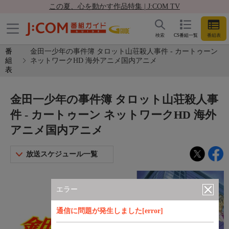
この夏、心を動かす作品特集 | J:COM TV
検索
CS番組一覧
番組表
番
金田一少年の事件簿 タロット山荘殺人事件 - カートゥーン
組
ネットワークHD 海外アニメ国内アニメ
表
金田一少年の事件簿 タロット山荘殺人事
件 - カートゥーン ネットワークHD 海外
アニメ国内アニメ
放送スケジュール一覧
エラー
通信に問題が発生しました[error]