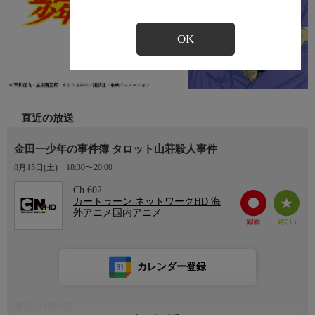
OK
直近の放送
金田一少年の事件簿 タロット山荘殺人事件
8月15日(土)
18:30〜20:00
Ch.602
カートゥーン ネットワークHD 海
外アニメ国内アニメ
カレンダー登録
番組詳細内容