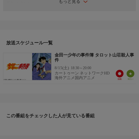
もっと見る
番組内容1/2
金田一一（はじめ）は不動高校に通う高校生。いつもはひょうき
んで少しぐうたらな少年だが、ひとたび事件が起こると大人顔負
けの鋭い洞察力を発揮し、快刀乱麻を断つがごとく謎を解いてゆ
く。実は彼は名探偵・金田一耕助の孫なのだ。次から次へと起こ
る惨劇、迫り来る死の恐怖、そして暴かれる過去の悲劇…しっか
放送スケジュール一覧
り者の幼なじみ・七瀬美雪を良きパートナーに、彼は今日も不可
解で恐ろしい事件に立ち向かってゆく。
金田一少年の事件簿 タロット山荘殺人事
番組内容2/2
件
警視庁捜査一課の警部・剣持勇、本庁きってのエリート警視・明
8/15(土)
18:30～20:00
智健悟、天才的な犯罪者・地獄の傀儡師など、一と美雪の他にも
カートゥーン ネットワークHD
海外アニメ国内アニメ
個性的な人物が数多く登場する。どんな謎でも解き明かし、必ず
真犯人を暴き出してみせる。じっちゃんの名にかけて！
この番組をチェックした人が見ている番組