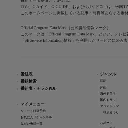
番組データ提供元：IPG Inc.
TiVo、Gガイド、G-GUIDE、およびGガイドロゴは、米国T
このホームページに掲載している記事・写真等あらゆる素
Official Program Data Mark（公式番組情報マーク）
このマークは「Official Program Data Mark」といい
「SI(Service Information)情報」を利用したサービ
番組表
ジャンル
番組検索
洋画
邦画
番組表・チラシPDF
海外ドラマ
国内ドラマ
マイメニュー
アジアドラマ
リモート録画予約
韓流まつり
お気に入りチャンネル
スポーツ
見たい番組一覧