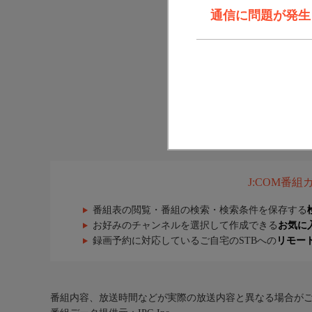
通信に問題が発生しま
J:COM番
番組表の閲覧・番組の検索・検索条件を保存する
お好みのチャンネルを選択して作成できる
お気に
録画予約に対応しているご自宅のSTBへの
リモー
番組内容、放送時間などが実際の放送内容と異なる場合が