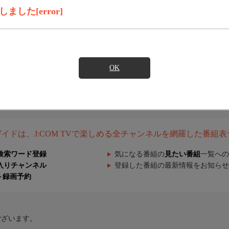
した[error]
OK
組ガイドは、J:COM TVで楽しめる全チャンネルを網羅した番組
検索ワード登録
気になる番組の
見たい番組
一覧への
入りチャンネル
登録した番組の最新情報をお知らせ
ト録画予約
ございます。