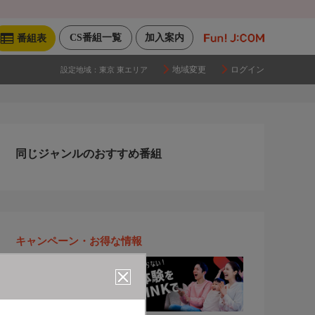
CS番組一覧
加入案内
番組表
地域変更
ログイン
設定地域：
東京 東エリア
同じジャンルのおすすめ番組
キャンペーン・お得な情報