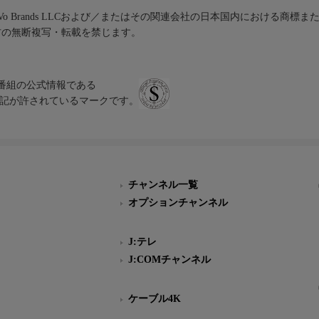
iVo Brands LLCおよび／またはその関連会社の日本国内における商標
材の無断複写・転載を禁じます。
、テレビ番組の公式情報である
スにのみ表記が許されているマークです。
チャンネル一覧
オプションチャンネル
J:テレ
J:COMチャンネル
ケーブル4K