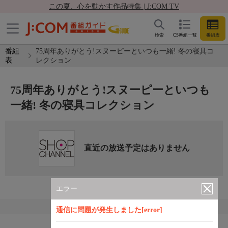
この夏、心を動かす作品特集 | J:COM TV
検索
CS番組一覧
番組表
番組
75周年ありがとう!スヌーピーといつも一緒! 冬の寝具コ
表
レクション
75周年ありがとう!スヌーピーといつも
一緒! 冬の寝具コレクション
直近の放送予定はありません
エラー
通信に問題が発生しました[error]