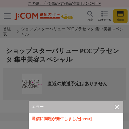
この夏、心を動かす作品特集 | J:COM TV
検索
CS番組一覧
番組表
番組
ショップスターバリュー PCCプラセンタ 集中美容スペシ
表
ャル
ショップスターバリュー PCCプラセン
タ 集中美容スペシャル
直近の放送予定はありません
エラー
通信に問題が発生しました[error]