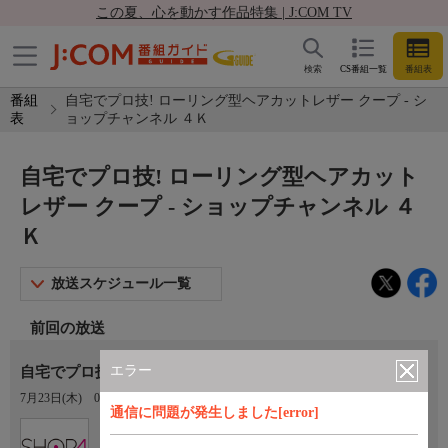
この夏、心を動かす作品特集 | J:COM TV
検索
CS番組一覧
番組表
番組
自宅でプロ技! ローリング型ヘアカットレザー クープ - シ
表
ョップチャンネル ４Ｋ
自宅でプロ技! ローリング型ヘアカット
レザー クープ - ショップチャンネル ４
Ｋ
放送スケジュール一覧
前回の放送
エラー
自宅でプロ技！ ローリング型ヘアカットレザー クープ
7月23日(木)
08:00〜09:00
通信に問題が発生しました[error]
Ch.430
ショップチャンネル ４Ｋ