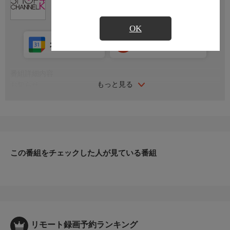
OK
カレンダー登録
アプリ視聴
放送中
番組詳細内容
もっと見る
お知らせ
日本初のショッピング専門チャンネルとして1996年にスタート。
ファッション、ビューティー、ホームグッズ、グルメなど、バイ
ヤーが厳選した商品を24時間ご紹介。世界中の逸品に出会う喜び
を生放送ならではの臨場感と一緒にお楽しみください。
＊ライブ放送につき、番組および商品内容に変更が生じる場合も
この番組をチェックした人が見ている番組
ございます。
ＨＰ：https://www.shopch.jp
リモート録画予約ランキング