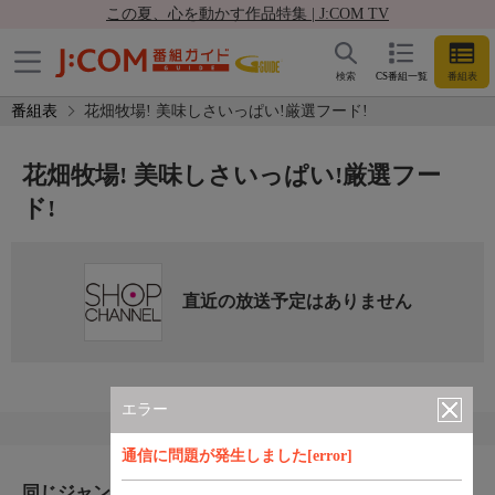
この夏、心を動かす作品特集 | J:COM TV
検索
CS番組一覧
番組表
番組表
花畑牧場! 美味しさいっぱい!厳選フード!
花畑牧場! 美味しさいっぱい!厳選フー
ド!
直近の放送予定はありません
エラー
通信に問題が発生しました[error]
同じジャンルのおすすめ番組