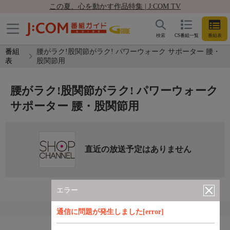
この夏、心を動かす作品特集 | J:COM TV
検索
CS番組一覧
番組表
番組
腰がラク!股関節がラク! パワーウォーク サポーター 腰・
表
股関節用
腰がラク!股関節がラク! パワーウォーク
サポーター 腰・股関節用
直近の放送予定はありません
エラー
通信に問題が発生しました[error]