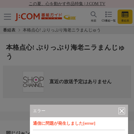
この夏、心を動かす作品特集 | J:COM TV
検索
CS番組一覧
番組表
番組表
本格点心! ぷりっぷり海老ニラまんじゅう
本格点心! ぷりっぷり海老ニラまんじゅ
う
直近の放送予定はありません
エラー
通信に問題が発生しました[error]
同じジャンルのおすすめ番組