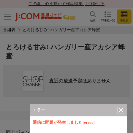
この夏、心を動かす作品特集 | J:COM TV
検索
CS番組一覧
番組表
番組表
とろける甘み! ハンガリー産アカシア蜂蜜
とろける甘み! ハンガリー産アカシア蜂
蜜
直近の放送予定はありません
エラー
通信に問題が発生しました[error]
同じジャンルのおすすめ番組