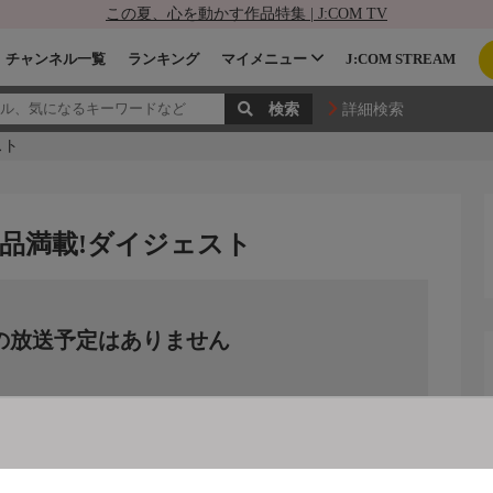
この夏、心を動かす作品特集 | J:COM TV
チャンネル一覧
ランキング
マイメニュー
J:COM STREAM
詳細検索
スト
品満載!ダイジェスト
の放送予定はありません