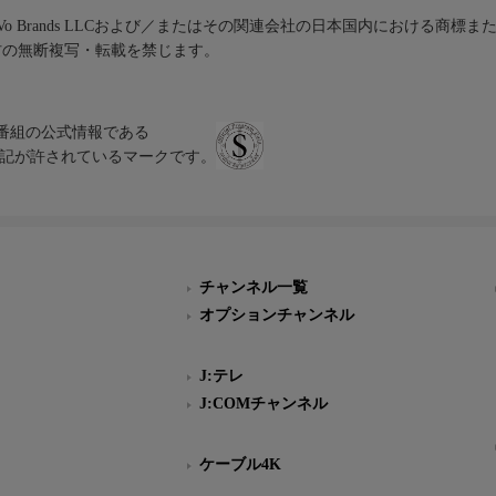
iVo Brands LLCおよび／またはその関連会社の日本国内における商標
材の無断複写・転載を禁じます。
、テレビ番組の公式情報である
スにのみ表記が許されているマークです。
チャンネル一覧
オプションチャンネル
J:テレ
J:COMチャンネル
ケーブル4K