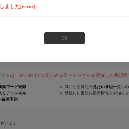
した[error]
OK
組ガイドは、J:COM TVで楽しめる全チャンネルを網羅した番組
検索ワード登録
気になる番組の
見たい番組
一覧への
入りチャンネル
登録した番組の最新情報をお知らせ
ト録画予約
ございます。