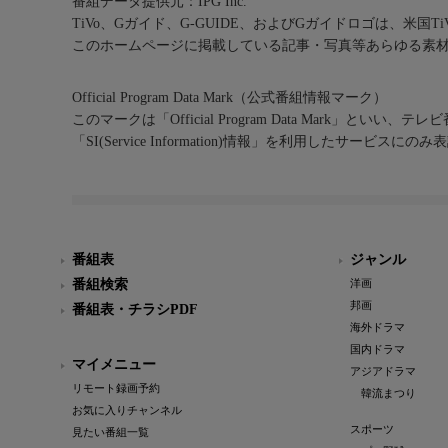
番組データ提供元：IPG Inc.
TiVo、Gガイド、G-GUIDE、およびGガイドロゴは、米国T
このホームページに掲載している記事・写真等あらゆる素
Official Program Data Mark（公式番組情報マーク）
このマークは「Official Program Data Mark」といい
「SI(Service Information)情報」を利用したサービ
番組表
ジャンル
番組検索
洋画
邦画
番組表・チラシPDF
海外ドラマ
国内ドラマ
マイメニュー
アジアドラマ
リモート録画予約
韓流まつり
お気に入りチャンネル
スポーツ
見たい番組一覧