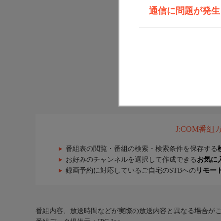
通信に問題が発生しま
J:COM番
番組表の閲覧・番組の検索・検索条件を保存する
お好みのチャンネルを選択して作成できる
お気に
録画予約に対応しているご自宅のSTBへの
リモー
番組内容、放送時間などが実際の放送内容と異なる場合が