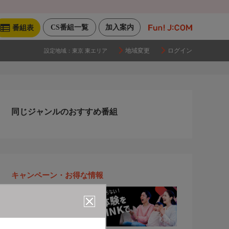
CS番組一覧
加入案内
番組表
地域変更
ログイン
設定地域：
東京 東エリア
同じジャンルのおすすめ番組
キャンペーン・お得な情報