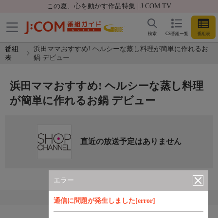
この夏、心を動かす作品特集 | J:COM TV
検索
CS番組一覧
番組表
番組
浜田ママおすすめ! ヘルシーな蒸し料理が簡単に作れるお
表
鍋 デビュー
浜田ママおすすめ! ヘルシーな蒸し料理
が簡単に作れるお鍋 デビュー
直近の放送予定はありません
エラー
通信に問題が発生しました[error]