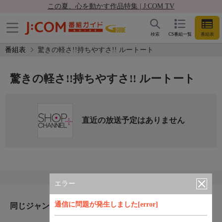
この夏、心を動かす作品特集 | J:COM TV
検索
CS番組一覧
番組表
番組表
驚きの軽さ!!持ちやすさ!! ルートート
驚きの軽さ!!持ちやすさ!! ルートート
直近の放送予定はありません
エラー
通信に問題が発生しました[error]
同じジャンルのおすすめ番組