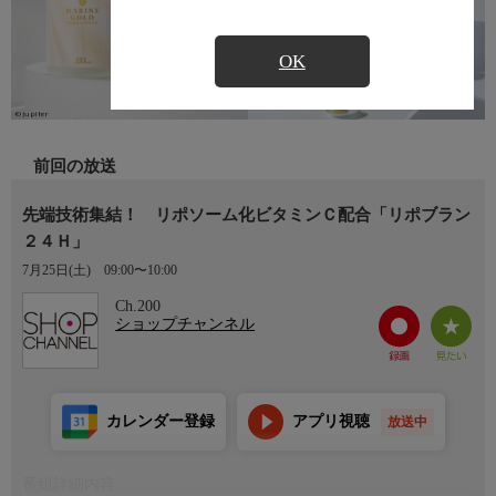
OK
前回の放送
先端技術集結！ リポソーム化ビタミンＣ配合「リポブラン
２４Ｈ」
7月25日(土)
09:00〜10:00
Ch.200
ショップチャンネル
カレンダー登録
アプリ視聴
放送中
番組詳細内容