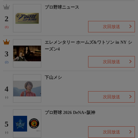
プロ野球ニュース
2
次回放送
(1)
エレメンタリー ホームズ&ワトソン in NY シ
ーズン4
3
次回放送
(2)
下山メシ
4
次回放送
(-)
プロ野球 2026 DeNA×阪神
5
次回放送
(-)