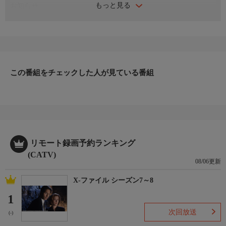
もっと見る
お知らせ
日本初のショッピング専門チャンネルとして1996年にスタート。
ファッション、ビューティー、ホームグッズ、グルメなど、バイ
ヤーが厳選した商品を24時間ご紹介。世界中の逸品に出会う喜び
を生放送ならではの臨場感と一緒にお楽しみください。
＊ライブ放送につき、番組および商品内容に変更が生じる場合も
この番組をチェックした人が見ている番組
ございます。
ＨＰ：https://www.shopch.jp
リモート録画予約ランキング
(CATV)
08/06更新
X-ファイル シーズン7～8
1
次回放送
(-)