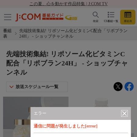
この夏、心を動かす作品特集 | J:COM TV
検索
CS番組一覧
番組表
番組
先端技術集結! リポソーム化ビタミンC配合「リポブラン
表
24H」 - ショップチャンネル
先端技術集結! リポソーム化ビタミンC
配合「リポブラン24H」 - ショップチャ
ンネル
放送スケジュール一覧
エラー
通信に問題が発生しました[error]