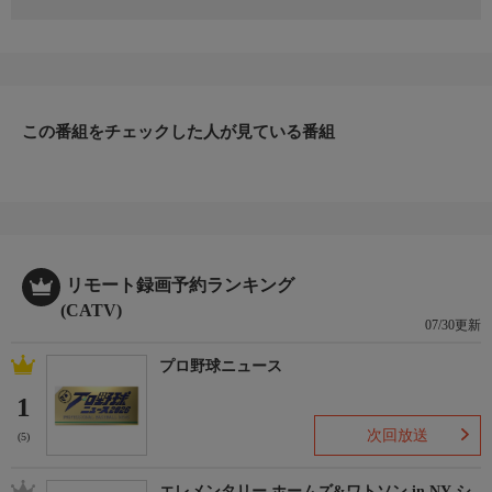
日本初のショッピング専門チャンネルとして1996年にスタート。
ファッション、ビューティー、ホームグッズ、グルメなど、バイ
ヤーが厳選した商品を24時間ご紹介。世界中の逸品に出会う喜び
を生放送ならではの臨場感と一緒にお楽しみください。
＊ライブ放送につき、番組および商品内容に変更が生じる場合も
この番組をチェックした人が見ている番組
ございます。
ＨＰ：https://www.shopch.jp
リモート録画予約ランキング
(CATV)
07/30更新
プロ野球ニュース
1
次回放送
(5)
エレメンタリー ホームズ&ワトソン in NY シ