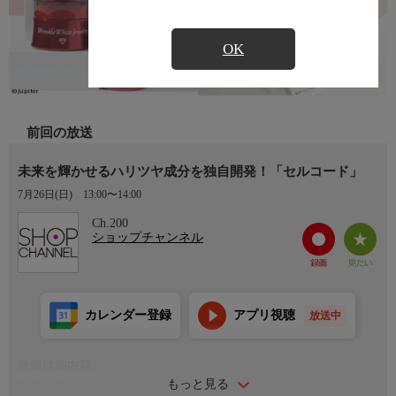
OK
前回の放送
未来を輝かせるハリツヤ成分を独自開発！「セルコード」
7月26日(日)
13:00〜14:00
Ch.200
ショップチャンネル
カレンダー登録
アプリ視聴
放送中
番組詳細内容
もっと見る
お知らせ