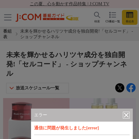
この夏、心を動かす作品特集 | J:COM TV
検索
CS番組一覧
番組表
番組
未来を輝かせるハリツヤ成分を独自開発!「セルコード」 -
表
ショップチャンネル
未来を輝かせるハリツヤ成分を独自開
発!「セルコード」 - ショップチャンネ
ル
放送スケジュール一覧
エラー
通信に問題が発生しました[error]