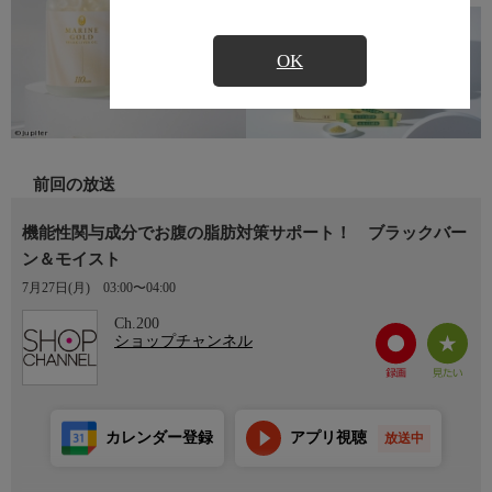
OK
前回の放送
機能性関与成分でお腹の脂肪対策サポート！ ブラックバー
ン＆モイスト
7月27日(月)
03:00〜04:00
Ch.200
ショップチャンネル
カレンダー登録
アプリ視聴
放送中