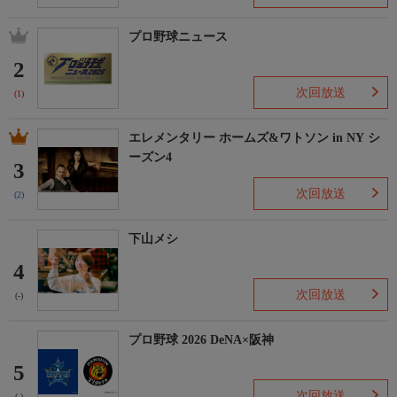
プロ野球ニュース
2
次回放送
(1)
エレメンタリー ホームズ&ワトソン in NY シ
ーズン4
3
次回放送
(2)
下山メシ
4
次回放送
(-)
プロ野球 2026 DeNA×阪神
5
次回放送