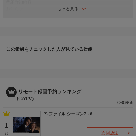
番組詳細内容
もっと見る
お知らせ
日本初のショッピング専門チャンネルとして1996年にスタート。
ファッション、ビューティー、ホームグッズ、グルメなど、バイ
ヤーが厳選した商品を24時間ご紹介。世界中の逸品に出会う喜び
を生放送ならではの臨場感と一緒にお楽しみください。
＊ライブ放送につき、番組および商品内容に変更が生じる場合も
この番組をチェックした人が見ている番組
ございます。
ＨＰ：https://www.shopch.jp
リモート録画予約ランキング
(CATV)
08/06更新
X-ファイル シーズン7～8
1
次回放送
(-)