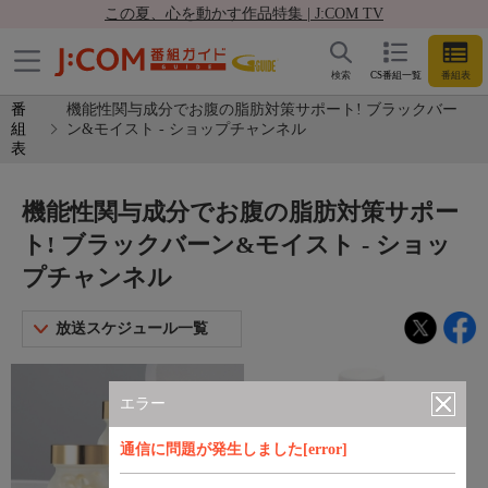
この夏、心を動かす作品特集 | J:COM TV
検索
CS番組一覧
番組表
番
機能性関与成分でお腹の脂肪対策サポート! ブラックバー
組
ン&モイスト - ショップチャンネル
表
機能性関与成分でお腹の脂肪対策サポー
ト! ブラックバーン&モイスト - ショッ
プチャンネル
放送スケジュール一覧
エラー
通信に問題が発生しました[error]