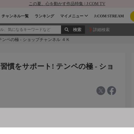
この夏、心を動かす作品特集 | J:COM TV
チャンネル一覧
ランキング
マイメニュー
J:COM STREAM
詳細検索
ンペの極 - ショップチャンネル ４Ｋ
慣をサポート! テンペの極 - ショ
！ テンペの極