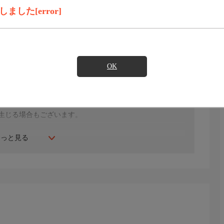
した[error]
見たい
OK
年にスタート。ファッション、ビューティー、ホームグッ
間ご紹介。世界中の逸品に出会う喜びを生放送ならではの臨
生じる場合もございます。
もっと見る