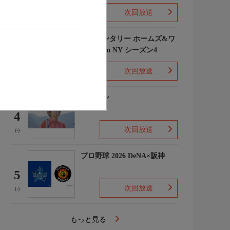
次回放送
(1)
エレメンタリー ホームズ&ワ
トソン in NY シーズン4
3
次回放送
(2)
下山メシ
4
次回放送
(-)
プロ野球 2026 DeNA×阪神
5
次回放送
(-)
もっと見る