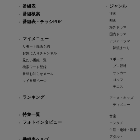
番組表
ジャンル
番組検索
洋画
邦画
番組表・チラシPDF
海外ドラマ
国内ドラマ
マイメニュー
アジアドラマ
リモート録画予約
韓流まつり
お気に入りチャンネル
スポーツ
見たい番組一覧
プロ野球
検索ワード登録
サッカー
番組お知らせメール
ゴルフ
マイ番組ページ
テニス
ランキング
アニメ・キッズ
ディズニー
特集一覧
音楽
フォトインタビュー
エンタメ
生活・趣味・教養
アダルト
番組表ヘルプ