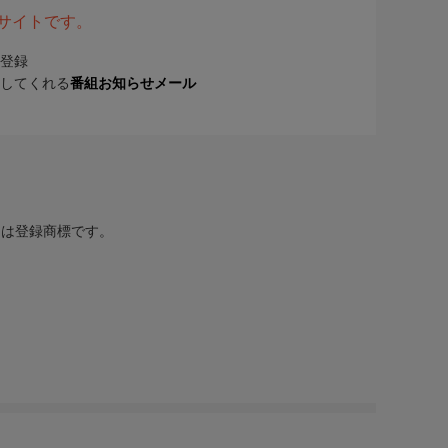
表サイトです。
登録
してくれる
番組お知らせメール
または登録商標です。