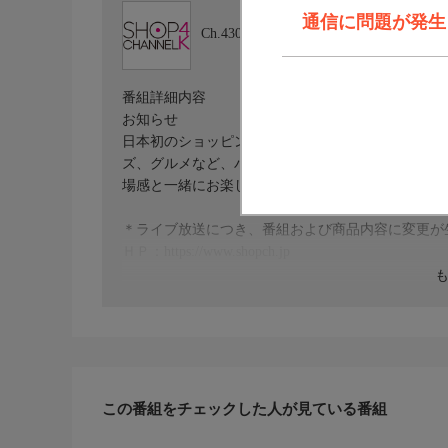
通信に問題が発生しま
Ch.430
ショップチャンネル ４Ｋ
番組詳細内容
お知らせ
日本初のショッピング専門チャンネルとして1996
ズ、グルメなど、バイヤーが厳選した商品を24時
場感と一緒にお楽しみください。
＊ライブ放送につき、番組および商品内容に変更が
ＨＰ：https://www.shopch.jp
この番組をチェックした人が見ている番組