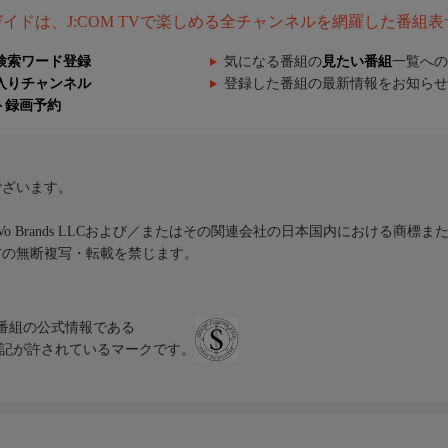
組ガイドは、J:COM TVで楽しめる全チャンネルを網羅した番組
検索ワード登録
気になる番組の
見たい番組
一覧への
入りチャンネル
登録した番組の最新情報をお知らせ
ト録画予約
ございます。
iVo Brands LLCおよび／またはその関連会社の日本国内における商標
材の無断複写・転載を禁じます。
、テレビ番組の公式情報である
スにのみ表記が許されているマークです。