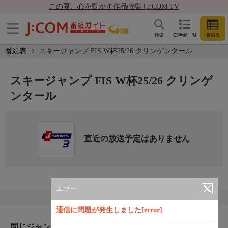
この夏、心を動かす作品特集 | J:COM TV
検索
CS番組一覧
番組表
番組表
スキージャンプ FIS W杯25/26 クリンゲンタール
スキージャンプ FIS W杯25/26 クリンゲ
ンタール
直近の放送予定はありません
エラー
通信に問題が発生しました[error]
同じジャンルのおすすめ番組